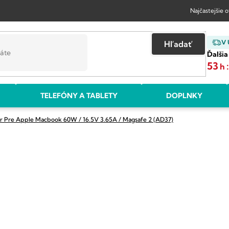
Najčastejšie 
V
Hľadať
Ďalšia
53
h
TELEFÓNY A TABLETY
DOPLNKY
r Pre Apple Macbook 60W / 16.5V 3.65A / Magsafe 2 (AD37)