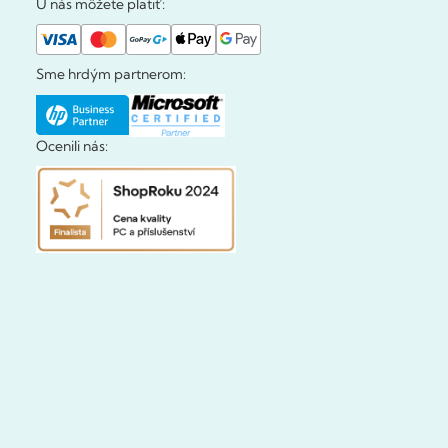
U nás môžete platiť:
Sme hrdým partnerom:
Ocenili nás: