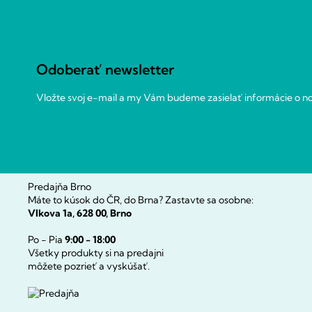
á
p
ä
t
Odoberať newsletter
i
e
Vložte svoj e-mail a my Vám budeme zasielať informácie o 
Predajňa Brno
Máte to kúsok do ČR, do Brna? Zastavte sa osobne:
Vlkova 1a, 628 00, Brno
Po - Pia
9:00 - 18:00
Všetky produkty si na predajni
môžete pozrieť a vyskúšať.