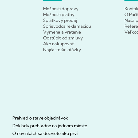
Možnosti dopravy
Konta
Možnosti platby
O Počí
Splátkový predaj
Naša p
Sprievodca reklamáciou
Refere
Výmena a vrátenie
Veľko
Odstúpiť od zmluvy
Ako nakupovať
Najčastejšie otázky
Prehľad o stave objednávok
Doklady prehľadne na jednom mieste
O novinkách sa dozviete ako prví