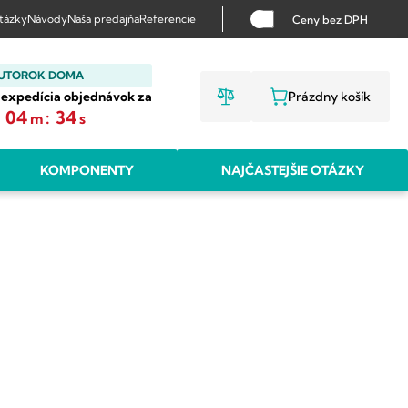
otázky
Návody
Naša predajňa
Referencie
Ceny bez DPH
 UTOROK DOMA
 expedícia objednávok za
Prázdny košík
NÁKUPNÝ KO
:
04
:
34
m
s
KOMPONENTY
NAJČASTEJŠIE OTÁZKY