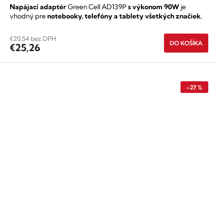
Napájací adaptér
Green Cell AD139P
s výkonom 90W
je
vhodný pre
notebooky, telefóny a tablety všetkých značiek.
€20,54 bez DPH
DO KOŠÍKA
€25,26
–27 %