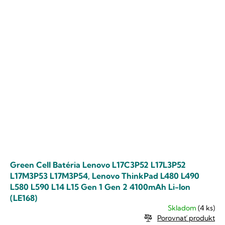
Green Cell Batéria Lenovo L17C3P52 L17L3P52
L17M3P53 L17M3P54, Lenovo ThinkPad L480 L490
L580 L590 L14 L15 Gen 1 Gen 2 4100mAh Li-Ion
(LE168)
Skladom
(4 ks)
Porovnať produkt