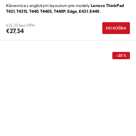
Klávesnica s anglickým layoutom pre modely
Lenovo
ThinkPad
T431, T431S, T440, T440S, T440P, Edge, E431, E440
.
€22,23 bez DPH
DO KOŠÍKA
€27,34
–25 %