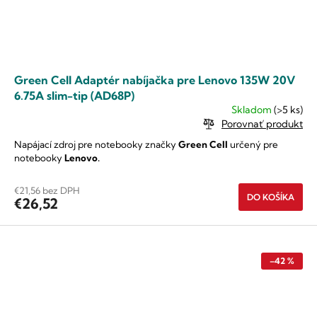
Green Cell Adaptér nabíjačka pre Lenovo 135W 20V
6.75A slim-tip (AD68P)
Skladom
(>5 ks)
Porovnať produkt
Napájací zdroj pre notebooky značky
Green Cell
určený pre
notebooky
Lenovo.
€21,56 bez DPH
DO KOŠÍKA
€26,52
–42 %