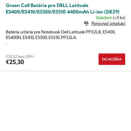
Green Cell Batéria pre DELL Latitude
E5400/E5410/E5500/E5510 4400mAh Li-ion (DE29)
Skladom
(>5 ks)
Porovnať produkt
Batéria určená pre Notebook Dell Latitude PP32LB, E5400,
E5400N, E5410, E5500, E5510, PP32LA.
.
€20,57 bez DPH
DO KOŠÍKA
€25,30