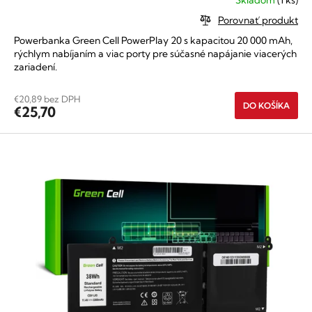
Skladom
(1 ks)
Priemerné
hodnotenie
Porovnať produkt
produktu
Powerbanka Green Cell PowerPlay 20 s kapacitou 20 000 mAh,
je
rýchlym nabíjaním a viac porty pre súčasné napájanie viacerých
5,0
zariadení.
z
5
hviezdičiek.
€20,89 bez DPH
DO KOŠÍKA
€25,70