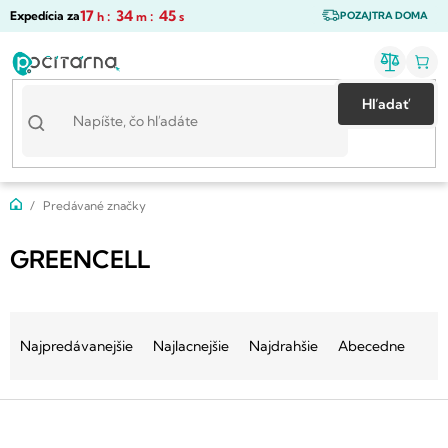
Prejsť
17
:
34
:
44
Expedícia za
h
m
s
POZAJTRA DOMA
na
obsah
Hľadať
Domov
Predávané značky
GREENCELL
R
a
Najpredávanejšie
Najlacnejšie
Najdrahšie
Abecedne
d
e
V
n
ý
i