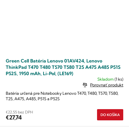
Green Cell Batéria Lenovo 01AV424, Lenovo
ThinkPad T470 T480 T570 T580 T25 A475 A485 P51S
P52S, 1950 mAh, Li-Pol, (LE169)
Skladom
(1 ks)
Porovnať produkt
Batéria určená pre Notebooky Lenovo T470, T480, T570, T580,
T25, A475, A485, P51S a P52S
€22,55 bez DPH
DO KOŠÍKA
€27,74