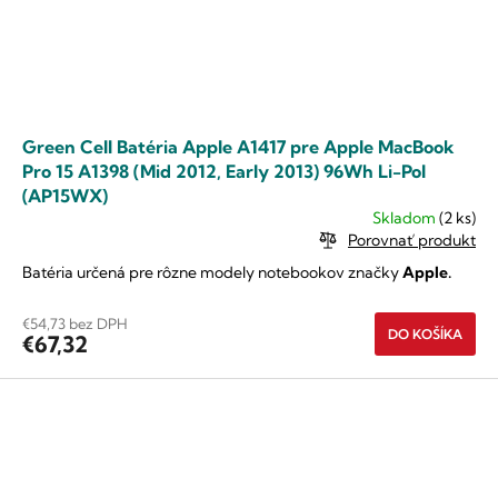
Green Cell Batéria Apple A1417 pre Apple MacBook
Pro 15 A1398 (Mid 2012, Early 2013) 96Wh Li-Pol
(AP15WX)
Skladom
(2 ks)
Porovnať produkt
Batéria určená pre rôzne modely notebookov značky
Apple.
€54,73 bez DPH
DO KOŠÍKA
€67,32