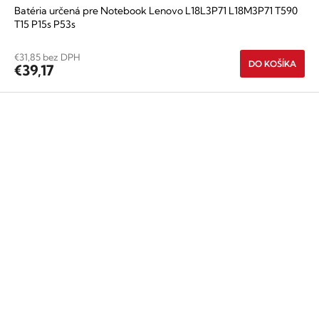
Batéria určená pre Notebook Lenovo L18L3P71 L18M3P71 T590
T15 P15s P53s
€31,85 bez DPH
DO KOŠÍKA
€39,17