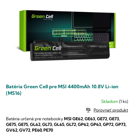
p
e
i
p
s
r
p
o
r
d
o
u
d
k
u
t
k
o
t
v
o
v
Batéria Green Cell pre MSI 4400mAh 10.8V Li-ion
(MS16)
Skladom
(1 ks)
Priemerné
hodnotenie
Porovnať produkt
produktu
Batéria určená pre notebooky
MSI
GE62, GE63, GE72, GE73,
je
GE75, GE75, GL62, GL73, GL65, GL72, GP62, GP63, GP72, GP73,
5,0
GV62, GV72, PE60, PE70
z