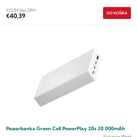
5
hviezdičiek.
€32,84 bez DPH
DO KOŠÍKA
€40,39
Powerbanka Green Cell PowerPlay 20s 20 000mAh