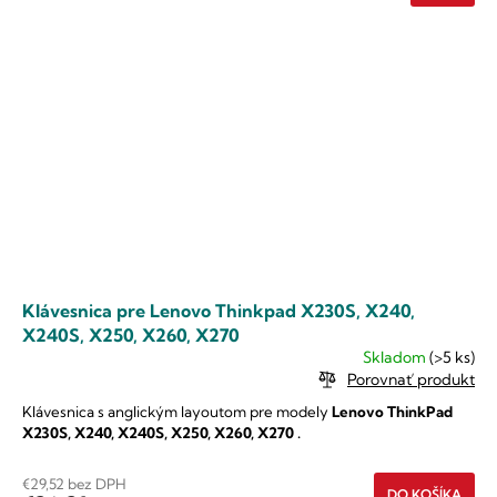
Klávesnica pre Lenovo Thinkpad X230S, X240,
X240S, X250, X260, X270
Skladom
(>5 ks)
Porovnať produkt
Klávesnica s anglickým layoutom pre modely
Lenovo
ThinkPad
X230S, X240, X240S, X250, X260, X270
.
€29,52 bez DPH
DO KOŠÍKA