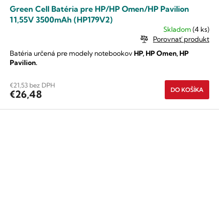
Green Cell Batéria pre HP/HP Omen/HP Pavilion
11,55V 3500mAh (HP179V2)
Skladom
(4 ks)
Porovnať produkt
Batéria určená pre modely notebookov
HP, HP Omen, HP
Pavilion.
€21,53 bez DPH
DO KOŠÍKA
€26,48