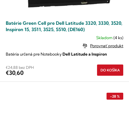
Batérie Green Cell pre Dell Latitude 3320, 3330, 3520,
Inspiron 15, 3511, 3525, 5510, (DE160)
Skladom
(4 ks)
Priemerné
hodnotenie
Porovnať produkt
produktu
Batéria určená pre Notebooky
Dell Latitude a Inspiron
je
5,0
z
€24,88 bez DPH
DO KOŠÍKA
5
€30,60
hviezdičiek.
–28 %