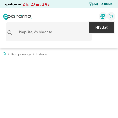
Prejsť
12
:
27
:
23
Expedícia za
h
m
s
ZAJTRA DOMA
na
obsah
Hľadať
Domov
Komponenty
Batérie