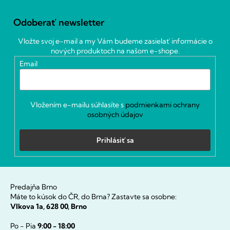
Z
á
Odoberať newsletter
p
ä
Vložte svoj e-mail a my Vám budeme zasielať informácie o
t
nových produktoch na našom e-shope.
i
Email
e
Vložením e-mailu súhlasíte s
podmienkami ochrany
osobných údajov
Prihlásiť sa
Predajňa Brno
Máte to kúsok do ČR, do Brna? Zastavte sa osobne:
Vlkova 1a, 628 00, Brno
Po - Pia
9:00 - 18:00