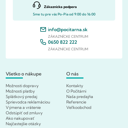
Zákaznícka podpora
Sme tu pre vás Po-Pia od 9:00 do 16:00
info@pocitarna.sk
ZÁKAZNÍCKE CENTRUM
0650 822 222
ZÁKAZNÍCKE CENTRUM
Všetko o nákupe
O nás
Možnosti dopravy
Kontakty
Možnosti platby
O Počítárni
Splátkový predaj
Naša predajňa
Sprievodca reklamáciou
Referencie
Výmena a vrátenie
Veľkoobchod
Odstúpiť od zmluvy
Ako nakupovať
Najčastejšie otázky