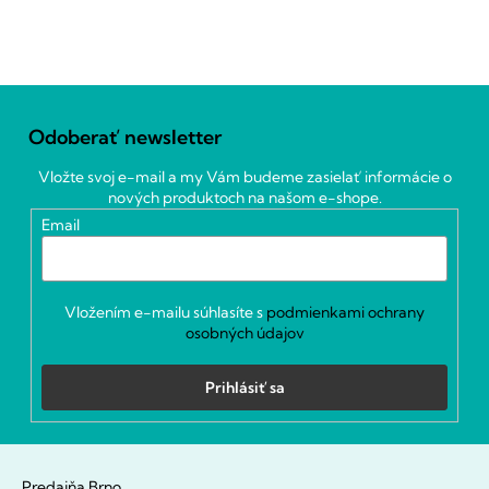
Z
á
Odoberať newsletter
p
ä
Vložte svoj e-mail a my Vám budeme zasielať informácie o
t
nových produktoch na našom e-shope.
i
Email
e
Vložením e-mailu súhlasíte s
podmienkami ochrany
osobných údajov
Prihlásiť sa
Predajňa Brno