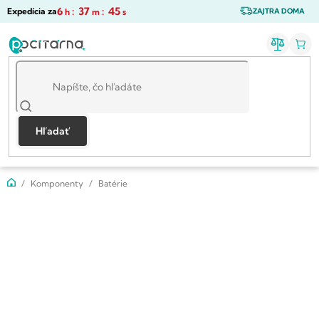
Prejsť
6
:
37
:
44
Expedícia za
h
m
s
ZAJTRA DOMA
na
obsah
Hľadať
Domov
Komponenty
Batérie