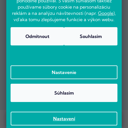
pohodlne používal. S vaším súhlasom taktiež
používame súbory cookie na personalizáciu
reklám a na analýzu návštevnosti (napr.
Google
),
vďaka tomu zlepšujeme funkcie a výkon webu.
Odmítnout
Souhlasím
Nastavenie
Súhlasím
Prebieha Masaker cien! Navyše objednávky nad 100 EUR sú s
Copyright 2026
POČÍTÁRNA.SK
. Všetky práva vyhradené.
Nastavení
dopravou zadarmo.
Vytvoril Shoptet Premium