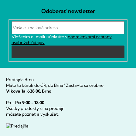
á
Odoberať newsletter
p
ä
t
i
Vložením e-mailu súhlasíte s
podmienkami ochrany
e
osobných údajov
Prihlásiť
sa
Predajňa Brno
Máte to kúsok do ČR, do Brna? Zastavte sa osobne:
Vlkova 1a, 628 00, Brno
Po - Pia
9:00 - 18:00
Všetky produkty si na predajni
môžete pozrieť a vyskúšať.