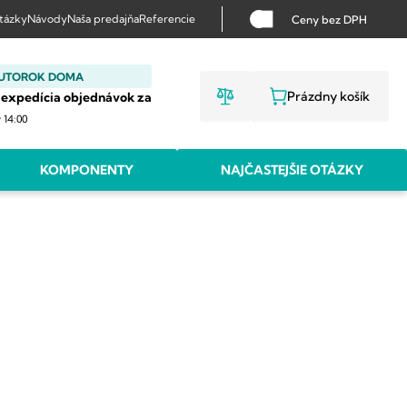
otázky
Návody
Naša predajňa
Referencie
Ceny bez DPH
 UTOROK DOMA
Prázdny košík
 expedícia objednávok za
NÁKUPNÝ KO
v 14:00
KOMPONENTY
NAJČASTEJŠIE OTÁZKY