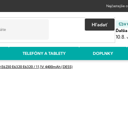
Najčastejšie 
Hľadať
V
Ďalšia
10.8.
TELEFÓNY A TABLETY
DOPLNKY
20 E6230 E6320 E6320 / 11,1V 4400mAh (DE55)