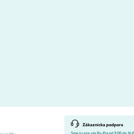
Zákaznícka podpora
Sme tu pre vás Po-Pia od 9:00 do 16: