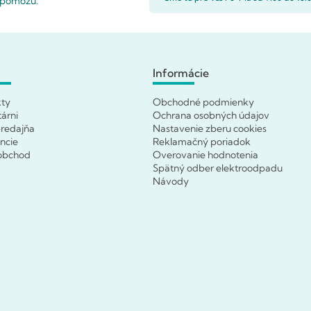
i pomôžu.
Informácie
kty
Obchodné podmienky
tárni
Ochrana osobných údajov
redajňa
Nastavenie zberu cookies
ncie
Reklamačný poriadok
obchod
Overovanie hodnotenia
Spätný odber elektroodpadu
Návody