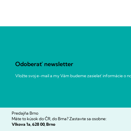
Z
á
p
ä
t
Odoberať newsletter
i
e
Vložte svoj e-mail a my Vám budeme zasielať informácie o 
Predajňa Brno
Máte to kúsok do ČR, do Brna? Zastavte sa osobne:
Vlkova 1a, 628 00, Brno