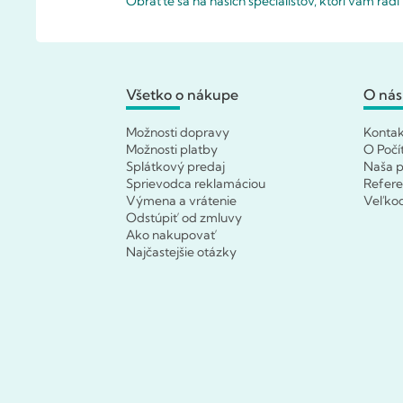
Obráťte sa na našich špecialistov, ktorí vám rad
Všetko o nákupe
O nás
Možnosti dopravy
Konta
Možnosti platby
O Počí
Splátkový predaj
Naša p
Sprievodca reklamáciou
Refere
Výmena a vrátenie
Veľko
Odstúpiť od zmluvy
Ako nakupovať
Najčastejšie otázky