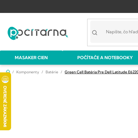
Prejsť
na
obsah
MASAKER CIEN
POČÍTAČE A NOTEBOOKY
Domov
Komponenty
Batérie
Green Cell Batéria Pre Dell Latitude E62