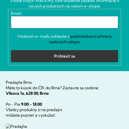
Vložte svoj e-mail a my Vám budeme zasielať informácie o
t
nových produktoch na našom e-shope.
i
Email
e
Vložením e-mailu súhlasíte s
podmienkami ochrany
osobných údajov
Prihlásiť sa
Predajňa Brno
Máte to kúsok do ČR, do Brna? Zastavte sa osobne:
Vlkova 1a, 628 00, Brno
Po - Pia
9:00 - 18:00
Všetky produkty si na predajni
môžete pozrieť a vyskúšať.