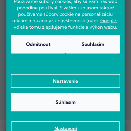
Používame súbory cookies, aby sa vám náš web
pohodlne používal. S vaším súhlasom taktiež
používame súbory cookie na personalizáciu
reklám a na analýzu návštevnosti (napr.
Google
),
vďaka tomu zlepšujeme funkcie a výkon webu.
Odmítnout
Souhlasím
Nastavenie
Súhlasím
Prebieha Masaker cien! Navyše objednávky nad 100 EUR sú s
Copyright 2026
POČÍTÁRNA.SK
. Všetky práva vyhradené.
Nastavení
dopravou zadarmo.