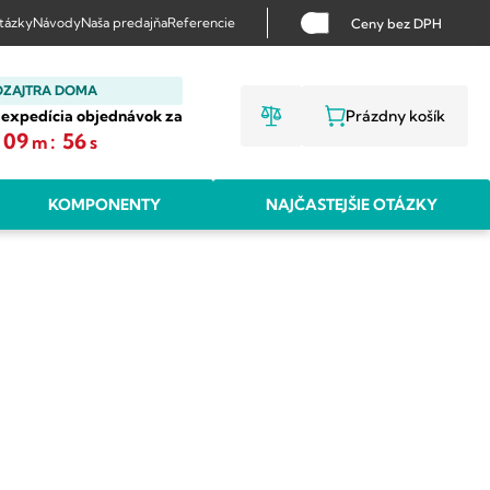
otázky
Návody
Naša predajňa
Referencie
Ceny bez DPH
OZAJTRA DOMA
 expedícia objednávok za
Prázdny košík
NÁKUPNÝ KO
09
:
55
m
s
KOMPONENTY
NAJČASTEJŠIE OTÁZKY