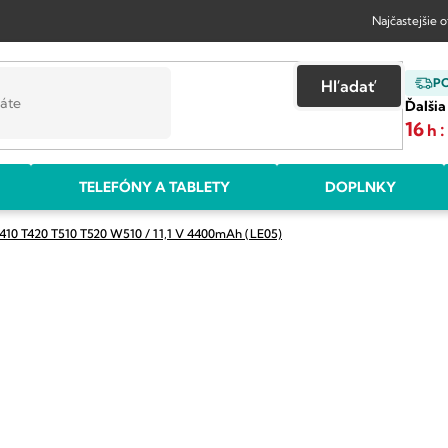
Najčastejšie 
P
Hľadať
Ďalšia
16
:
h
TELEFÓNY A TABLETY
DOPLNKY
T410 T420 T510 T520 W510 / 11,1 V 4400mAh (LE05)