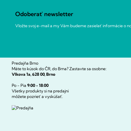
ä
t
Odoberať newsletter
i
e
Vložte svoj e-mail a my Vám budeme zasielať informácie o 
Predajňa Brno
Máte to kúsok do ČR, do Brna? Zastavte sa osobne:
Vlkova 1a, 628 00, Brno
Po - Pia
9:00 - 18:00
Všetky produkty si na predajni
môžete pozrieť a vyskúšať.