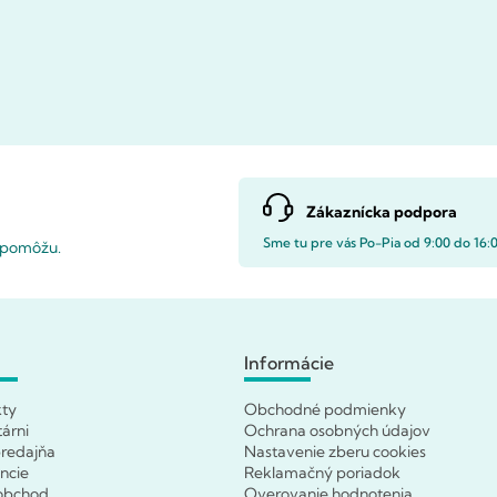
Zákaznícka podpora
Sme tu pre vás Po-Pia od 9:00 do 16:
i pomôžu.
Informácie
kty
Obchodné podmienky
tárni
Ochrana osobných údajov
redajňa
Nastavenie zberu cookies
ncie
Reklamačný poriadok
obchod
Overovanie hodnotenia