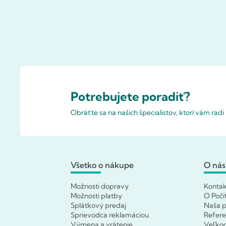
Potrebujete poradiť?
Obráťte sa na našich špecialistov, ktorí vám rad
Všetko o nákupe
O nás
Možnosti dopravy
Konta
Možnosti platby
O Počí
Splátkový predaj
Naša p
Sprievodca reklamáciou
Refere
Výmena a vrátenie
Veľko