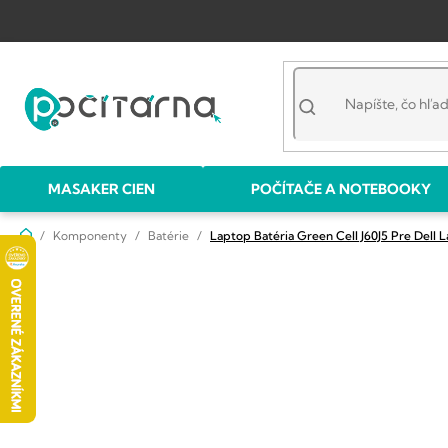
Prejsť
na
obsah
MASAKER CIEN
POČÍTAČE A NOTEBOOKY
Domov
Komponenty
Batérie
Laptop Batéria Green Cell J60J5 Pre Dell