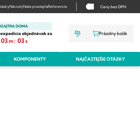
otázky
Návody
Naša predajňa
Referencie
Ceny bez DPH
OZAJTRA DOMA
 expedícia objednávok za
Prázdny košík
NÁKUPNÝ KO
03
:
02
m
s
KOMPONENTY
NAJČASTEJŠIE OTÁZKY