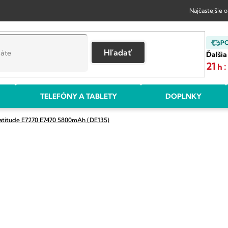
Najčastejšie 
P
Hľadať
Ďalšia
21
:
h
TELEFÓNY A TABLETY
DOPLNKY
 Latitude E7270 E7470 5800mAh (DE135)