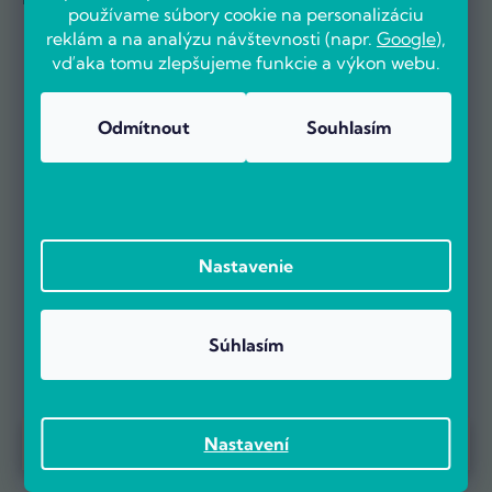
používame súbory cookie na personalizáciu
reklám a na analýzu návštevnosti (napr.
Google
),
vďaka tomu zlepšujeme funkcie a výkon webu.
Odmítnout
Souhlasím
Nastavenie
Súhlasím
Prebieha Masaker cien! Navyše objednávky nad 100 EUR sú s
Nastavení
dopravou zadarmo.