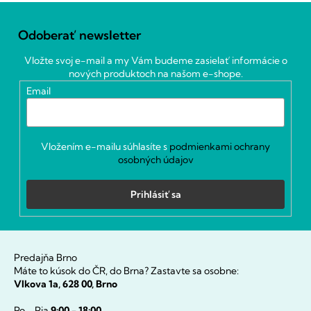
Z
á
Odoberať newsletter
p
ä
Vložte svoj e-mail a my Vám budeme zasielať informácie o
t
nových produktoch na našom e-shope.
i
Email
e
Vložením e-mailu súhlasíte s
podmienkami ochrany
osobných údajov
Prihlásiť sa
Predajňa Brno
Máte to kúsok do ČR, do Brna? Zastavte sa osobne:
Vlkova 1a, 628 00, Brno
Po - Pia
9:00 - 18:00