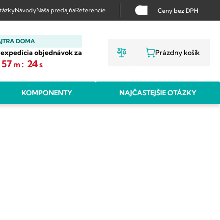
otázky
Návody
Naša predajňa
Referencie
Ceny bez DPH
AJTRA DOMA
 expedícia objednávok za
Prázdny košík
NÁKUPNÝ KO
57
:
23
m
s
KOMPONENTY
NAJČASTEJŠIE OTÁZKY