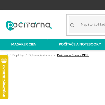
Prejsť
na
obsah
MASAKER CIEN
POČÍTAČE A NOTEBOOKY
Domov
Doplnky
Dokovacie stanice
Dokovacie Stanice DELL
B
o
č
n
ý
p