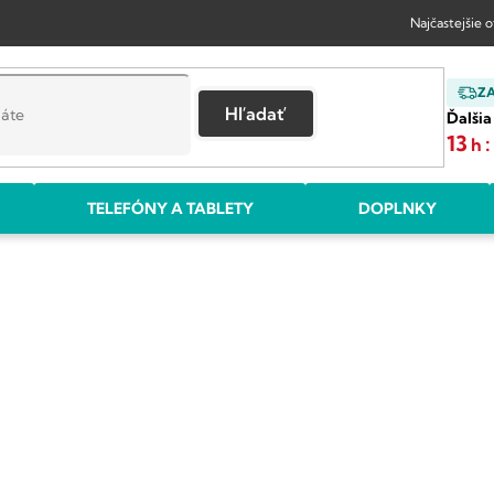
Najčastejšie 
Z
Hľadať
Ďalšia
13
:
h
TELEFÓNY A TABLETY
DOPLNKY