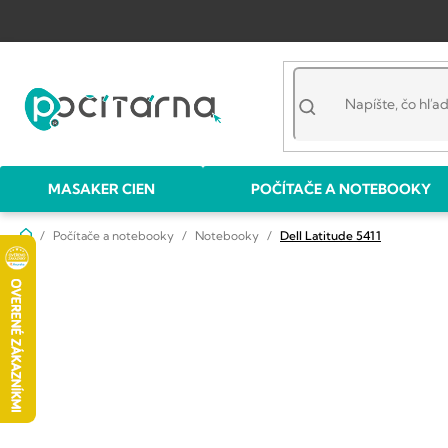
Prejsť
na
obsah
MASAKER CIEN
POČÍTAČE A NOTEBOOKY
Domov
Počítače a notebooky
Notebooky
Dell Latitude 5411