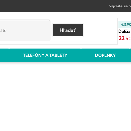
Najčastejšie 
P
Hľadať
Ďalšia
22
:
h
TELEFÓNY A TABLETY
DOPLNKY