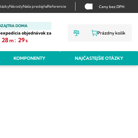
otázky
Návody
Naša predajňa
Referencie
Ceny bez DPH
OZAJTRA DOMA
 expedícia objednávok za
Prázdny košík
NÁKUPNÝ KO
28
:
28
m
s
KOMPONENTY
NAJČASTEJŠIE OTÁZKY