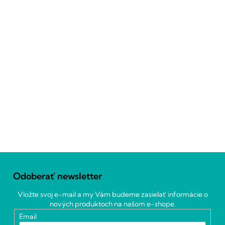
Z
á
Odoberať newsletter
p
ä
Vložte svoj e-mail a my Vám budeme zasielať informácie o
t
nových produktoch na našom e-shope.
i
Email
e