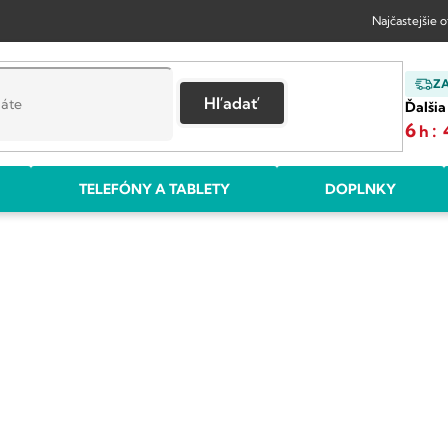
Najčastejšie 
Z
Hľadať
Ďalšia
6
:
h
TELEFÓNY A TABLETY
DOPLNKY