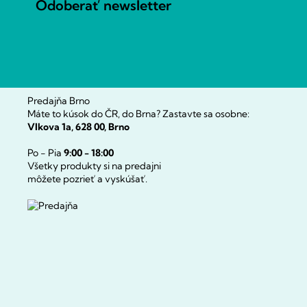
t
Odoberať newsletter
i
e
Predajňa Brno
Máte to kúsok do ČR, do Brna? Zastavte sa osobne:
Vlkova 1a, 628 00, Brno
Po - Pia
9:00 - 18:00
Všetky produkty si na predajni
môžete pozrieť a vyskúšať.