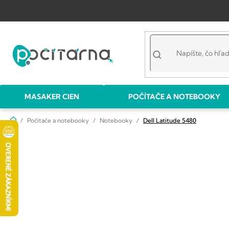
Prejsť
na
obsah
MASAKER CIEN
POČÍTAČE A NOTEBOOKY
Domov
Počítače a notebooky
Notebooky
Dell Latitude 5480