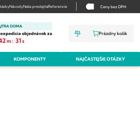
otázky
Návody
Naša predajňa
Referencie
Ceny bez DPH
AJTRA DOMA
 expedícia objednávok za
Prázdny košík
NÁKUPNÝ KO
42
:
30
m
s
KOMPONENTY
NAJČASTEJŠIE OTÁZKY