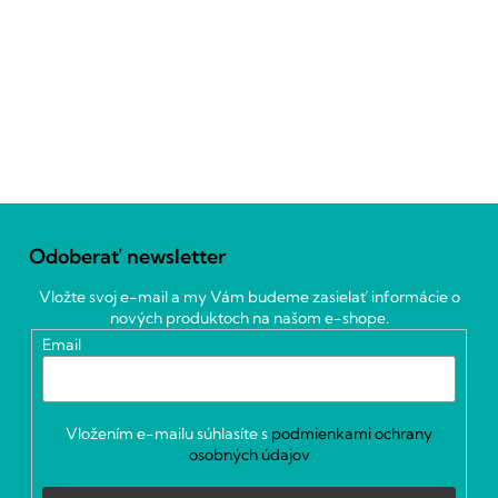
Z
á
Odoberať newsletter
p
ä
Vložte svoj e-mail a my Vám budeme zasielať informácie o
t
nových produktoch na našom e-shope.
i
Email
e
Vložením e-mailu súhlasíte s
podmienkami ochrany
osobných údajov