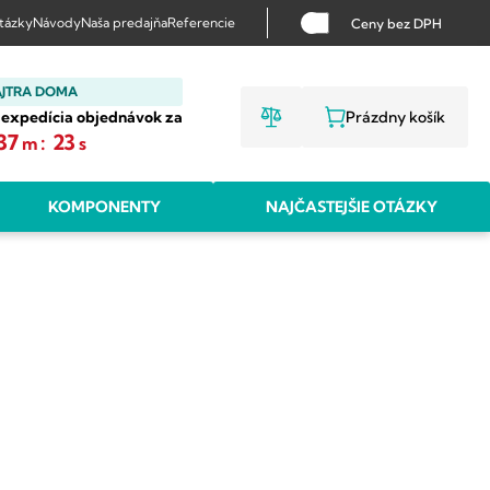
otázky
Návody
Naša predajňa
Referencie
Ceny bez DPH
AJTRA DOMA
 expedícia objednávok za
Prázdny košík
NÁKUPNÝ KO
37
:
22
m
s
KOMPONENTY
NAJČASTEJŠIE OTÁZKY