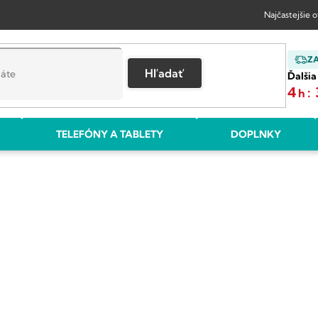
Najčastejšie 
Z
Hľadať
Ďalšia
4
:
h
TELEFÓNY A TABLETY
DOPLNKY