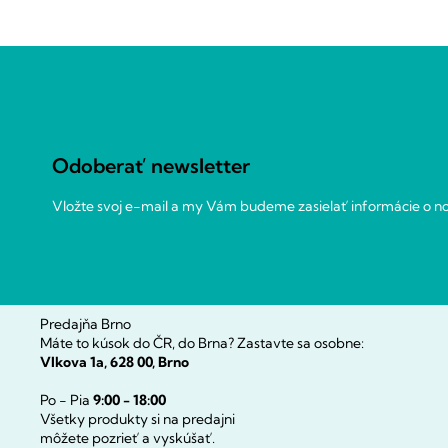
Z
á
p
ä
t
Odoberať newsletter
i
Vložte svoj e-mail a my Vám budeme zasielať informácie o 
e
Predajňa Brno
Máte to kúsok do ČR, do Brna? Zastavte sa osobne:
Vlkova 1a, 628 00, Brno
Po - Pia
9:00 - 18:00
Všetky produkty si na predajni
môžete pozrieť a vyskúšať.