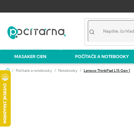
Prejsť
na
obsah
MASAKER CIEN
POČÍTAČE A NOTEBOOKY
Domov
Počítače a notebooky
Notebooky
Lenovo ThinkPad L15 Gen 1