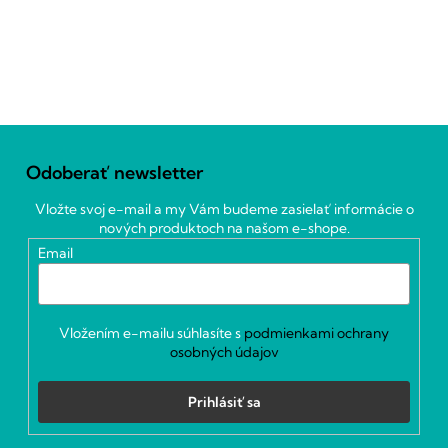
Z
á
Odoberať newsletter
p
ä
Vložte svoj e-mail a my Vám budeme zasielať informácie o
t
nových produktoch na našom e-shope.
i
Email
e
Vložením e-mailu súhlasíte s
podmienkami ochrany
osobných údajov
Prihlásiť sa