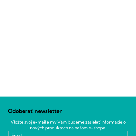
Z
á
Odoberať newsletter
p
ä
Vložte svoj e-mail a my Vám budeme zasielať informácie o
t
nových produktoch na našom e-shope.
i
Email