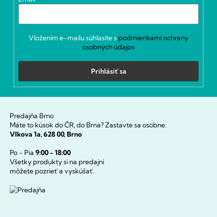
e
Vložením e-mailu súhlasíte s
podmienkami ochrany
osobných údajov
Prihlásiť sa
Predajňa Brno
Máte to kúsok do ČR, do Brna? Zastavte sa osobne:
Vlkova 1a, 628 00, Brno
Po - Pia
9:00 - 18:00
Všetky produkty si na predajni
môžete pozrieť a vyskúšať.