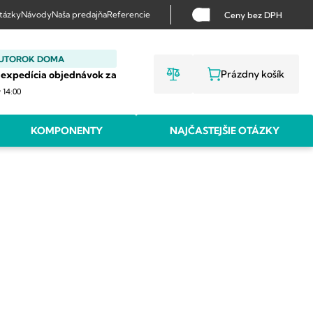
otázky
Návody
Naša predajňa
Referencie
Ceny bez DPH
 UTOROK DOMA
Prázdny košík
 expedícia objednávok za
NÁKUPNÝ KO
v 14:00
KOMPONENTY
NAJČASTEJŠIE OTÁZKY