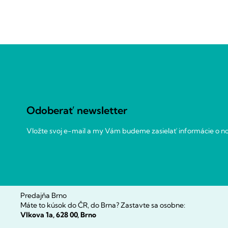
Z
á
p
ä
t
Odoberať newsletter
i
e
Vložte svoj e-mail a my Vám budeme zasielať informácie o 
Predajňa Brno
Máte to kúsok do ČR, do Brna? Zastavte sa osobne:
Vlkova 1a, 628 00, Brno