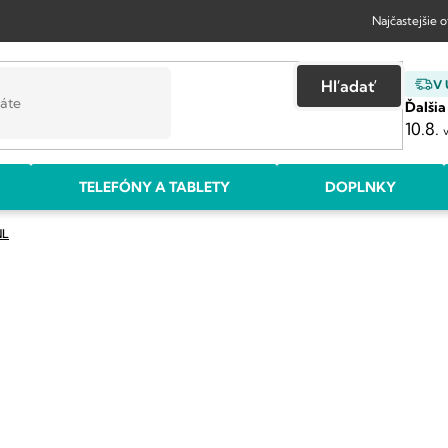
Najčastejšie 
Hľadať
V
Ďalšia
10.8.
TELEFÓNY A TABLETY
DOPLNKY
NL