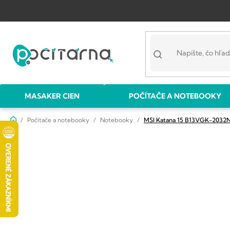
Prejsť
na
obsah
MASAKER CIEN
POČÍTAČE A NOTEBOOKY
Domov
Počítače a notebooky
Notebooky
MSI Katana 15 B13VGK-2032