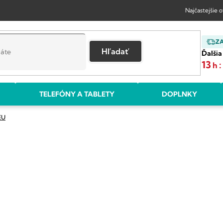
Najčastejšie 
Z
Hľadať
Ďalšia
13
:
h
TELEFÓNY A TABLETY
DOPLNKY
EU