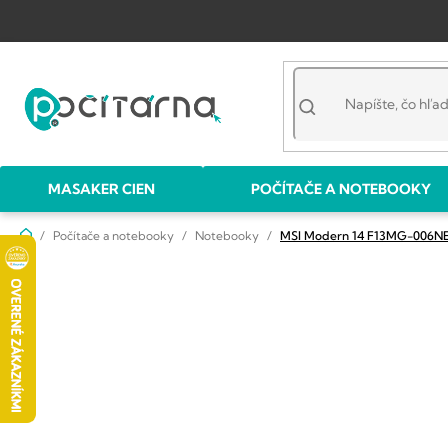
Prejsť
na
obsah
MASAKER CIEN
POČÍTAČE A NOTEBOOKY
Domov
Počítače a notebooky
Notebooky
MSI Modern 14 F13MG-006N