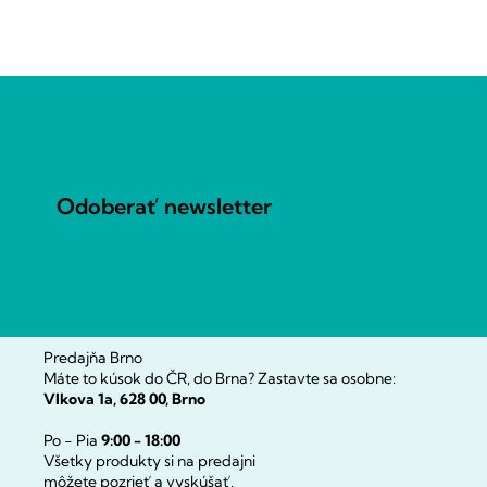
Z
á
p
ä
t
Odoberať newsletter
i
e
Predajňa Brno
Máte to kúsok do ČR, do Brna? Zastavte sa osobne:
Vlkova 1a, 628 00, Brno
Po - Pia
9:00 - 18:00
Všetky produkty si na predajni
môžete pozrieť a vyskúšať.