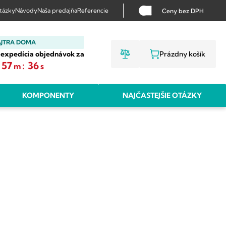
otázky
Návody
Naša predajňa
Referencie
Ceny bez DPH
AJTRA DOMA
 expedícia objednávok za
Prázdny košík
NÁKUPNÝ KO
57
:
35
m
s
KOMPONENTY
NAJČASTEJŠIE OTÁZKY