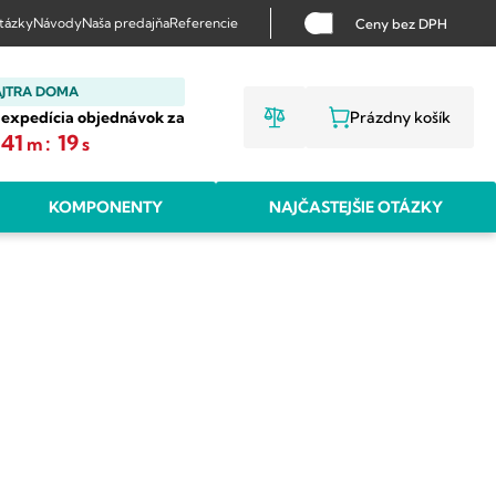
otázky
Návody
Naša predajňa
Referencie
Ceny bez DPH
AJTRA DOMA
 expedícia objednávok za
Prázdny košík
NÁKUPNÝ KO
41
:
18
m
s
KOMPONENTY
NAJČASTEJŠIE OTÁZKY