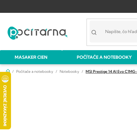
Prejsť
na
obsah
MASAKER CIEN
POČÍTAČE A NOTEBOOKY
Domov
Počítače a notebooky
Notebooky
MSI Prestige 14 AI Evo C1M