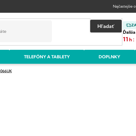
Najčastejšie 
Z
Hľadať
Ďalšia
11
:
h
TELEFÓNY A TABLETY
DOPLNKY
G-066UK