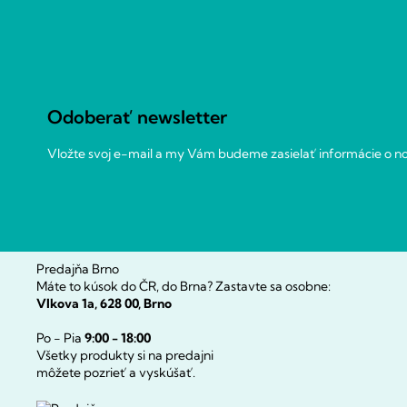
Z
á
p
ä
t
Odoberať newsletter
i
e
Vložte svoj e-mail a my Vám budeme zasielať informácie o 
Predajňa Brno
Máte to kúsok do ČR, do Brna? Zastavte sa osobne:
Vlkova 1a, 628 00, Brno
Po - Pia
9:00 - 18:00
Všetky produkty si na predajni
môžete pozrieť a vyskúšať.