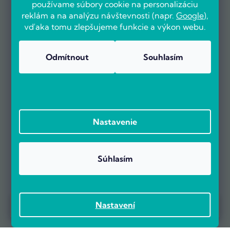
používame súbory cookie na personalizáciu
reklám a na analýzu návštevnosti (napr.
Google
),
vďaka tomu zlepšujeme funkcie a výkon webu.
Odmítnout
Souhlasím
Nastavenie
Súhlasím
Prebieha Masaker cien! Navyše objednávky nad 100 EUR sú s
Nastavení
dopravou zadarmo.