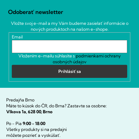
Z
á
Odoberať newsletter
p
ä
Vložte svoj e-mail a my Vám budeme zasielať informácie o
t
nových produktoch na našom e-shope.
i
Email
e
Vložením e-mailu súhlasíte s
podmienkami ochrany
osobných údajov
Prihlásiť sa
Predajňa Brno
Máte to kúsok do ČR, do Brna? Zastavte sa osobne:
Vlkova 1a, 628 00, Brno
Po - Pia
9:00 - 18:00
Všetky produkty si na predajni
môžete pozrieť a vyskúšať.