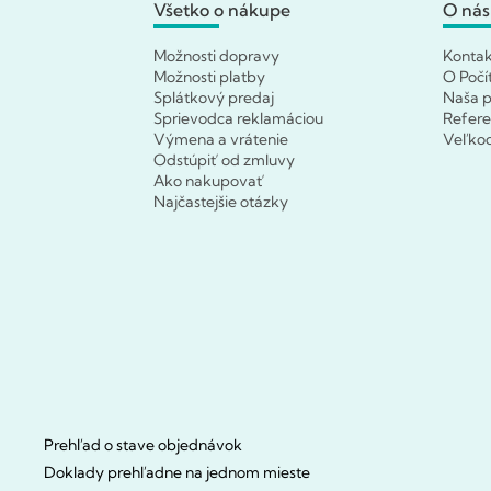
Všetko o nákupe
O nás
Možnosti dopravy
Konta
Možnosti platby
O Počí
Splátkový predaj
Naša p
Sprievodca reklamáciou
Refere
Výmena a vrátenie
Veľko
Odstúpiť od zmluvy
Ako nakupovať
Najčastejšie otázky
Prehľad o stave objednávok
Doklady prehľadne na jednom mieste