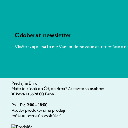
Z
á
p
ä
t
Odoberať newsletter
i
e
Vložte svoj e-mail a my Vám budeme zasielať informácie o 
Predajňa Brno
Máte to kúsok do ČR, do Brna? Zastavte sa osobne:
Vlkova 1a, 628 00, Brno
Po - Pia
9:00 - 18:00
Všetky produkty si na predajni
môžete pozrieť a vyskúšať.