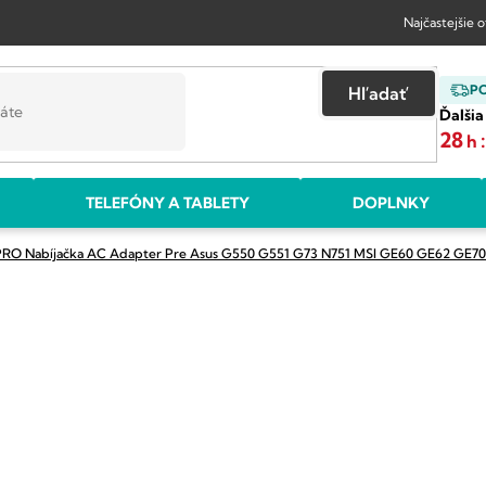
Najčastejšie 
P
Hľadať
Ďalšia
28
h
TELEFÓNY A TABLETY
DOPLNKY
PRO Nabíjačka AC Adapter Pre Asus G550 G551 G73 N751 MSI GE60 GE62 GE7