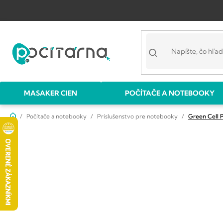
Prejsť
na
obsah
MASAKER CIEN
POČÍTAČE A NOTEBOOKY
Domov
Počítače a notebooky
Príslušenstvo pre notebooky
Green Cell 