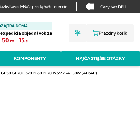
otázky
Návody
Naša predajňa
Referencie
Ceny bez DPH
OZAJTRA DOMA
 expedícia objednávok za
Prázdny košík
NÁKUPNÝ KO
:
50
:
14
m
s
KOMPONENTY
NAJČASTEJŠIE OTÁZKY
0 GP60 GP70 GS70 PE60 PE70 19.5V 7.7A 150W (AD56P)