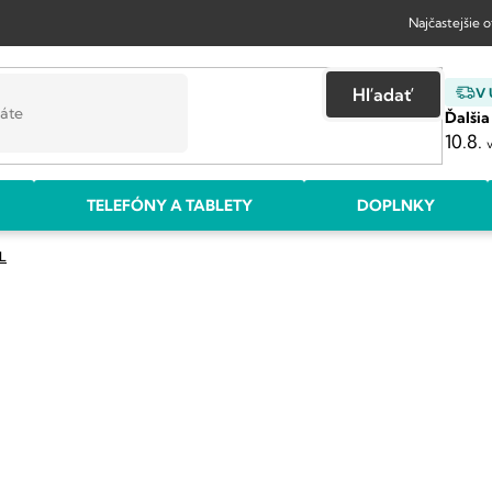
Najčastejšie 
Hľadať
V
Ďalšia
10.8.
TELEFÓNY A TABLETY
DOPLNKY
L