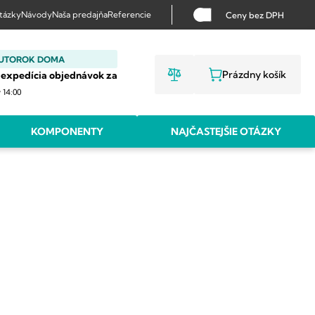
otázky
Návody
Naša predajňa
Referencie
Ceny bez DPH
 UTOROK DOMA
Prázdny košík
 expedícia objednávok za
NÁKUPNÝ KO
v 14:00
KOMPONENTY
NAJČASTEJŠIE OTÁZKY