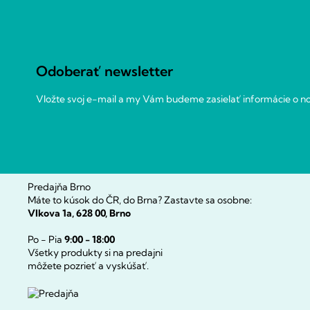
á
p
ä
t
Odoberať newsletter
i
e
Vložte svoj e-mail a my Vám budeme zasielať informácie o 
Predajňa Brno
Máte to kúsok do ČR, do Brna? Zastavte sa osobne:
Vlkova 1a, 628 00, Brno
Po - Pia
9:00 - 18:00
Všetky produkty si na predajni
môžete pozrieť a vyskúšať.