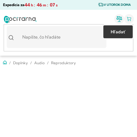
Prejsť
44
:
46
:
06
Expedícia za
h
m
s
V UTOROK DOMA
na
obsah
Hľadať
Domov
Doplnky
Audio
Reproduktory