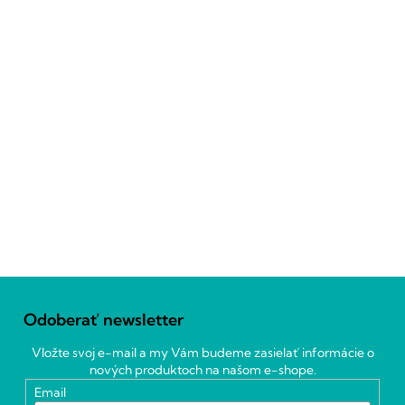
Z
á
Odoberať newsletter
p
ä
Vložte svoj e-mail a my Vám budeme zasielať informácie o
t
nových produktoch na našom e-shope.
i
Email
e